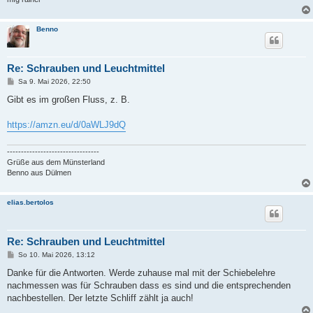
Benno
Re: Schrauben und Leuchtmittel
B
Sa 9. Mai 2026, 22:50
e
i
Gibt es im großen Fluss, z. B.
t
r
a
https://amzn.eu/d/0aWLJ9dQ
g
---------------------------------
Grüße aus dem Münsterland
Benno aus Dülmen
elias.bertolos
Re: Schrauben und Leuchtmittel
B
So 10. Mai 2026, 13:12
e
i
Danke für die Antworten. Werde zuhause mal mit der Schiebelehre
t
nachmessen was für Schrauben dass es sind und die entsprechenden
r
a
nachbestellen. Der letzte Schliff zählt ja auch!
g