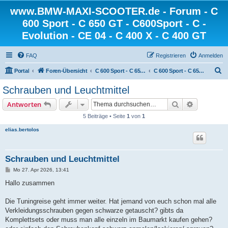
www.BMW-MAXI-SCOOTER.de - Forum - C
600 Sport - C 650 GT - C600Sport - C -
Evolution - CE 04 - C 400 X - C 400 GT
FAQ
Registrieren
Anmelden
S
Portal
Foren-Übersicht
C 600 Sport - C 650 GT - C 650 Sport
C 600 Sport - C 650 Sport - Allgemein
u
Schrauben und Leuchtmittel
c
Suche
Erweiterte
Antworten
h
5 Beiträge • Seite
1
von
1
e
elias.bertolos
Schrauben und Leuchtmittel
B
Mo 27. Apr 2026, 13:41
e
i
Hallo zusammen
t
r
a
Die Tuningreise geht immer weiter. Hat jemand von euch schon mal alle
g
Verkleidungsschrauben gegen schwarze getauscht? gibts da
Komplettsets oder muss man alle einzeln im Baumarkt kaufen gehen?