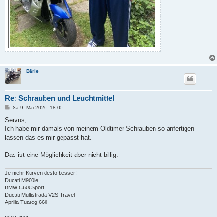
Bärle
Re: Schrauben und Leuchtmittel
B
Sa 9. Mai 2026, 18:05
e
i
Servus,
t
Ich habe mir damals von meinem Oldtimer Schrauben so anfertigen
r
a
lassen das es mir gepasst hat.
g
Das ist eine Möglichkeit aber nicht billig.
Je mehr Kurven desto besser!
Ducati M900ie
BMW C600Sport
Ducati Multistrada V2S Travel
Aprilia Tuareg 660
mfg rainer