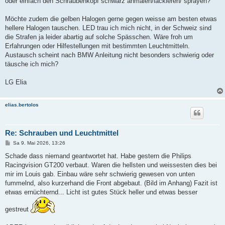
oder einfach den Schraubenkopf schwarz anmalen/lackieren/ sprayen?
Möchte zudem die gelben Halogen gerne gegen weisse am besten etwas
hellere Halogen tauschen. LED trau ich mich nicht, in der Schweiz sind
die Strafen ja leider abartig auf solche Spässchen. Wäre froh um
Erfahrungen oder Hilfestellungen mit bestimmten Leuchtmitteln.
Austausch scheint nach BMW Anleitung nicht besonders schwierig oder
täusche ich mich?
LG Elia
elias.bertolos
Re: Schrauben und Leuchtmittel
B
Sa 9. Mai 2026, 13:26
e
i
Schade dass niemand geantwortet hat. Habe gestern die Philips
t
Racingvision GT200 verbaut. Waren die hellsten und weissesten dies bei
r
a
mir im Louis gab. Einbau wäre sehr schwierig gewesen von unten
g
fummelnd, also kurzerhand die Front abgebaut. (Bild im Anhang) Fazit ist
etwas ernüchternd... Licht ist gutes Stück heller und etwas besser
gestreut