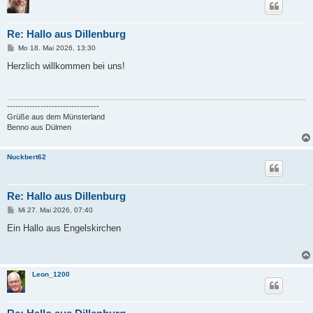
Re: Hallo aus Dillenburg
B
Mo 18. Mai 2026, 13:30
e
i
Herzlich willkommen bei uns!
t
r
a
g
---------------------------------
Grüße aus dem Münsterland
Benno aus Dülmen
Nuckbert62
Re: Hallo aus Dillenburg
B
Mi 27. Mai 2026, 07:40
e
i
Ein Hallo aus Engelskirchen
t
r
a
g
Leon_1200