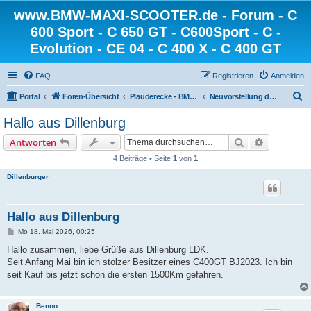
www.BMW-MAXI-SCOOTER.de - Forum - C
600 Sport - C 650 GT - C600Sport - C -
Evolution - CE 04 - C 400 X - C 400 GT
FAQ
Registrieren
Anmelden
S
Portal
Foren-Übersicht
Plauderecke - BMW-MAXI-SCOOTER.de
Neuvorstellung der User
u
Hallo aus Dillenburg
c
Suche
Erweiterte
Antworten
h
4 Beiträge • Seite
1
von
1
e
Dillenburger
Hallo aus Dillenburg
B
Mo 18. Mai 2026, 00:25
e
i
Hallo zusammen, liebe Grüße aus Dillenburg LDK.
t
Seit Anfang Mai bin ich stolzer Besitzer eines C400GT BJ2023. Ich bin
r
a
seit Kauf bis jetzt schon die ersten 1500Km gefahren.
g
Benno