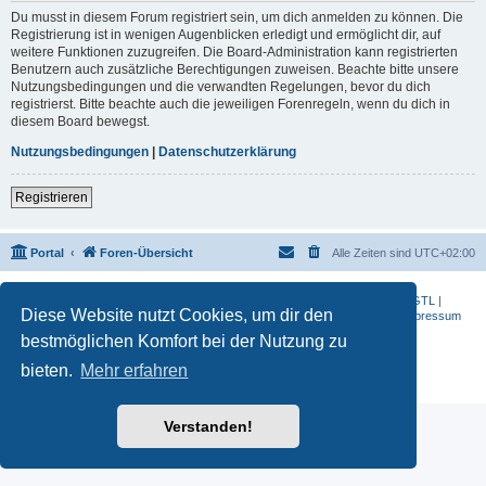
Du musst in diesem Forum registriert sein, um dich anmelden zu können. Die
Registrierung ist in wenigen Augenblicken erledigt und ermöglicht dir, auf
weitere Funktionen zuzugreifen. Die Board-Administration kann registrierten
Benutzern auch zusätzliche Berechtigungen zuweisen. Beachte bitte unsere
Nutzungsbedingungen und die verwandten Regelungen, bevor du dich
registrierst. Bitte beachte auch die jeweiligen Forenregeln, wenn du dich in
diesem Board bewegst.
Nutzungsbedingungen
|
Datenschutzerklärung
Registrieren
Portal
Foren-Übersicht
Alle Zeiten sind
UTC+02:00
BMW-Motorrad-Bilder
|
K 1200 S
|
K 1300 GT
|
K 1600 GT
|
K 1600 GTL
|
Diese Website nutzt Cookies, um dir den
S 1000 RR
|
G 650 X
|
R1200ST
|
F 800 R
|
Datenschutzerklärung
|
Impressum
bestmöglichen Komfort bei der Nutzung zu
Powered by
phpBB
® Forum Software © phpBB Limited
Deutsche Übersetzung durch
phpBB.de
bieten.
Mehr erfahren
Datenschutz
|
Nutzungsbedingungen
Verstanden!