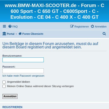
www.BMW-MAXI-SCOOTER.de - Forum - C
600 Sport - C 650 GT - C600Sport - C -
Evolution - CE 04 - C 400 X - C 400 GT
FAQ
Registrieren
Anmelden
S
Portal
Foren-Übersicht
u
Um Beiträge in diesem Forum anzusehen, musst du auf
c
diesem Board registriert und angemeldet sein.
h
Benutzername:
e
Passwort:
Ich habe mein Passwort vergessen
Angemeldet bleiben
Meinen Online-Status während dieser Sitzung verbergen
REGISTRIEREN