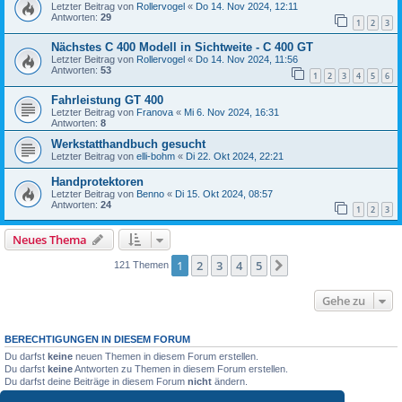
Letzter Beitrag von
Rollervogel
«
Do 14. Nov 2024, 12:11
Antworten:
29
1
2
3
Nächstes C 400 Modell in Sichtweite - C 400 GT
Letzter Beitrag von
Rollervogel
«
Do 14. Nov 2024, 11:56
Antworten:
53
1
2
3
4
5
6
Fahrleistung GT 400
Letzter Beitrag von
Franova
«
Mi 6. Nov 2024, 16:31
Antworten:
8
Werkstatthandbuch gesucht
Letzter Beitrag von
elli-bohm
«
Di 22. Okt 2024, 22:21
Handprotektoren
Letzter Beitrag von
Benno
«
Di 15. Okt 2024, 08:57
Antworten:
24
1
2
3
Neues Thema
1
2
3
4
5
Nächste
121 Themen
Gehe zu
BERECHTIGUNGEN IN DIESEM FORUM
Du darfst
keine
neuen Themen in diesem Forum erstellen.
Du darfst
keine
Antworten zu Themen in diesem Forum erstellen.
Du darfst deine Beiträge in diesem Forum
nicht
ändern.
Du darfst deine Beiträge in diesem Forum
nicht
löschen.