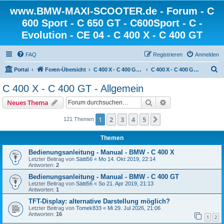
www.BMW-MAXI-SCOOTER.de - Forum - C
600 Sport - C 650 GT - C600Sport - C -
Evolution - CE 04 - C 400 X - C 400 GT
FAQ
Registrieren
Anmelden
S
Portal
Foren-Übersicht
C 400 X - C 400 GT - BMW Scooter
C 400 X - C 400 GT - Allgemein
u
C 400 X - C 400 GT - Allgemein
c
Suche
Erweiterte Suche
Neues Thema
h
e
1
2
3
4
5
Nächste
121 Themen
Themen
Bedienungsanleitung - Manual - BMW - C 400 X
Letzter Beitrag von
Sätti56
«
Mo 14. Okt 2019, 22:14
Antworten:
2
Bedienungsanleitung - Manual - BMW - C 400 GT
Letzter Beitrag von
Sätti56
«
So 21. Apr 2019, 21:13
Antworten:
1
TFT-Display: alternative Darstellung möglich?
Letzter Beitrag von
Tomek833
«
Mi 29. Jul 2026, 21:06
Antworten:
16
1
2