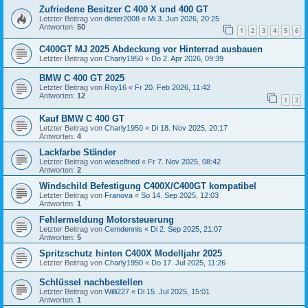
Zufriedene Besitzer C 400 X und 400 GT
Letzter Beitrag von
dieter2008
«
Mi 3. Jun 2026, 20:25
Antworten:
50
1
2
3
4
5
6
C400GT MJ 2025 Abdeckung vor Hinterrad ausbauen
Letzter Beitrag von
Charly1950
«
Do 2. Apr 2026, 09:39
BMW C 400 GT 2025
Letzter Beitrag von
Roy16
«
Fr 20. Feb 2026, 11:42
Antworten:
12
1
2
Kauf BMW C 400 GT
Letzter Beitrag von
Charly1950
«
Di 18. Nov 2025, 20:17
Antworten:
4
Lackfarbe Ständer
Letzter Beitrag von
wieselfried
«
Fr 7. Nov 2025, 08:42
Antworten:
2
Windschild Befestigung C400X/C400GT kompatibel
Letzter Beitrag von
Franova
«
So 14. Sep 2025, 12:03
Antworten:
1
Fehlermeldung Motorsteuerung
Letzter Beitrag von
Cemdennis
«
Di 2. Sep 2025, 21:07
Antworten:
5
Spritzschutz hinten C400X Modelljahr 2025
Letzter Beitrag von
Charly1950
«
Do 17. Jul 2025, 11:26
Schlüssel nachbestellen
Letzter Beitrag von
Willi227
«
Di 15. Jul 2025, 15:01
Antworten:
1