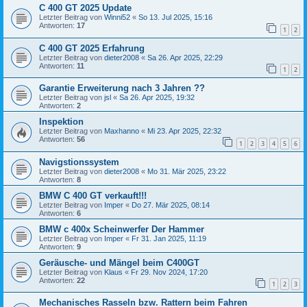
C 400 GT 2025 Update
Letzter Beitrag von
Winni52
«
So 13. Jul 2025, 15:16
Antworten:
17
1
2
C 400 GT 2025 Erfahrung
Letzter Beitrag von
dieter2008
«
Sa 26. Apr 2025, 22:29
Antworten:
11
1
2
Garantie Erweiterung nach 3 Jahren ??
Letzter Beitrag von
jsl
«
Sa 26. Apr 2025, 19:32
Antworten:
2
Inspektion
Letzter Beitrag von
Maxhanno
«
Mi 23. Apr 2025, 22:32
Antworten:
56
1
2
3
4
5
6
Navigstionssystem
Letzter Beitrag von
dieter2008
«
Mo 31. Mär 2025, 23:22
Antworten:
8
BMW C 400 GT verkauft!!!
Letzter Beitrag von
Imper
«
Do 27. Mär 2025, 08:14
Antworten:
6
BMW c 400x Scheinwerfer Der Hammer
Letzter Beitrag von
Imper
«
Fr 31. Jan 2025, 11:19
Antworten:
9
Geräusche- und Mängel beim C400GT
Letzter Beitrag von
Klaus
«
Fr 29. Nov 2024, 17:20
Antworten:
22
1
2
3
Mechanisches Rasseln bzw. Rattern beim Fahren