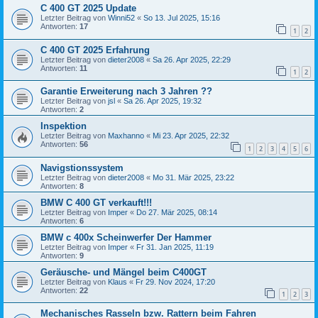
C 400 GT 2025 Update
Letzter Beitrag von
Winni52
«
So 13. Jul 2025, 15:16
Antworten:
17
1
2
C 400 GT 2025 Erfahrung
Letzter Beitrag von
dieter2008
«
Sa 26. Apr 2025, 22:29
Antworten:
11
1
2
Garantie Erweiterung nach 3 Jahren ??
Letzter Beitrag von
jsl
«
Sa 26. Apr 2025, 19:32
Antworten:
2
Inspektion
Letzter Beitrag von
Maxhanno
«
Mi 23. Apr 2025, 22:32
Antworten:
56
1
2
3
4
5
6
Navigstionssystem
Letzter Beitrag von
dieter2008
«
Mo 31. Mär 2025, 23:22
Antworten:
8
BMW C 400 GT verkauft!!!
Letzter Beitrag von
Imper
«
Do 27. Mär 2025, 08:14
Antworten:
6
BMW c 400x Scheinwerfer Der Hammer
Letzter Beitrag von
Imper
«
Fr 31. Jan 2025, 11:19
Antworten:
9
Geräusche- und Mängel beim C400GT
Letzter Beitrag von
Klaus
«
Fr 29. Nov 2024, 17:20
Antworten:
22
1
2
3
Mechanisches Rasseln bzw. Rattern beim Fahren