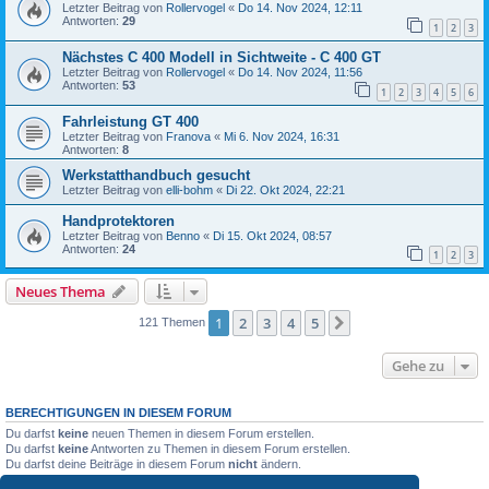
Letzter Beitrag von
Rollervogel
«
Do 14. Nov 2024, 12:11
Antworten:
29
1
2
3
Nächstes C 400 Modell in Sichtweite - C 400 GT
Letzter Beitrag von
Rollervogel
«
Do 14. Nov 2024, 11:56
Antworten:
53
1
2
3
4
5
6
Fahrleistung GT 400
Letzter Beitrag von
Franova
«
Mi 6. Nov 2024, 16:31
Antworten:
8
Werkstatthandbuch gesucht
Letzter Beitrag von
elli-bohm
«
Di 22. Okt 2024, 22:21
Handprotektoren
Letzter Beitrag von
Benno
«
Di 15. Okt 2024, 08:57
Antworten:
24
1
2
3
Neues Thema
1
2
3
4
5
Nächste
121 Themen
Gehe zu
BERECHTIGUNGEN IN DIESEM FORUM
Du darfst
keine
neuen Themen in diesem Forum erstellen.
Du darfst
keine
Antworten zu Themen in diesem Forum erstellen.
Du darfst deine Beiträge in diesem Forum
nicht
ändern.
Du darfst deine Beiträge in diesem Forum
nicht
löschen.