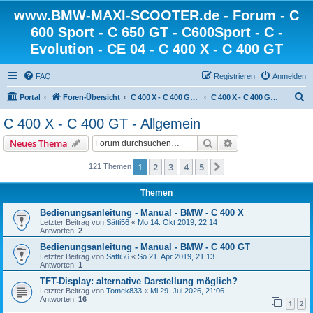
www.BMW-MAXI-SCOOTER.de - Forum - C
600 Sport - C 650 GT - C600Sport - C -
Evolution - CE 04 - C 400 X - C 400 GT
FAQ
Registrieren
Anmelden
S
Portal
Foren-Übersicht
C 400 X - C 400 GT - BMW Scooter
C 400 X - C 400 GT - Allgemein
u
C 400 X - C 400 GT - Allgemein
c
Suche
Erweiterte Suche
Neues Thema
h
e
1
2
3
4
5
Nächste
121 Themen
Themen
Bedienungsanleitung - Manual - BMW - C 400 X
Letzter Beitrag von
Sätti56
«
Mo 14. Okt 2019, 22:14
Antworten:
2
Bedienungsanleitung - Manual - BMW - C 400 GT
Letzter Beitrag von
Sätti56
«
So 21. Apr 2019, 21:13
Antworten:
1
TFT-Display: alternative Darstellung möglich?
Letzter Beitrag von
Tomek833
«
Mi 29. Jul 2026, 21:06
Antworten:
16
1
2