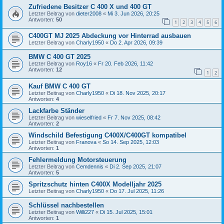
Zufriedene Besitzer C 400 X und 400 GT
Letzter Beitrag von
dieter2008
«
Mi 3. Jun 2026, 20:25
Antworten:
50
1
2
3
4
5
6
C400GT MJ 2025 Abdeckung vor Hinterrad ausbauen
Letzter Beitrag von
Charly1950
«
Do 2. Apr 2026, 09:39
BMW C 400 GT 2025
Letzter Beitrag von
Roy16
«
Fr 20. Feb 2026, 11:42
Antworten:
12
1
2
Kauf BMW C 400 GT
Letzter Beitrag von
Charly1950
«
Di 18. Nov 2025, 20:17
Antworten:
4
Lackfarbe Ständer
Letzter Beitrag von
wieselfried
«
Fr 7. Nov 2025, 08:42
Antworten:
2
Windschild Befestigung C400X/C400GT kompatibel
Letzter Beitrag von
Franova
«
So 14. Sep 2025, 12:03
Antworten:
1
Fehlermeldung Motorsteuerung
Letzter Beitrag von
Cemdennis
«
Di 2. Sep 2025, 21:07
Antworten:
5
Spritzschutz hinten C400X Modelljahr 2025
Letzter Beitrag von
Charly1950
«
Do 17. Jul 2025, 11:26
Schlüssel nachbestellen
Letzter Beitrag von
Willi227
«
Di 15. Jul 2025, 15:01
Antworten:
1