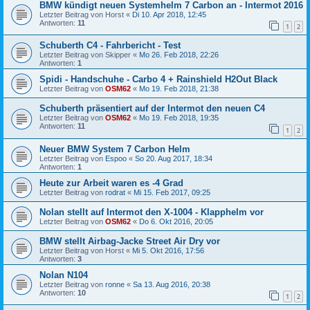
BMW kündigt neuen Systemhelm 7 Carbon an - Intermot 2016
Letzter Beitrag von
Horst
«
Di 10. Apr 2018, 12:45
Antworten:
11
1
2
Schuberth C4 - Fahrbericht - Test
Letzter Beitrag von
Skipper
«
Mo 26. Feb 2018, 22:26
Antworten:
1
Spidi - Handschuhe - Carbo 4 + Rainshield H2Out Black
Letzter Beitrag von
OSM62
«
Mo 19. Feb 2018, 21:38
Schuberth präsentiert auf der Intermot den neuen C4
Letzter Beitrag von
OSM62
«
Mo 19. Feb 2018, 19:35
Antworten:
11
1
2
Neuer BMW System 7 Carbon Helm
Letzter Beitrag von
Espoo
«
So 20. Aug 2017, 18:34
Antworten:
1
Heute zur Arbeit waren es -4 Grad
Letzter Beitrag von
rodrat
«
Mi 15. Feb 2017, 09:25
Nolan stellt auf Intermot den X-1004 - Klapphelm vor
Letzter Beitrag von
OSM62
«
Do 6. Okt 2016, 20:05
BMW stellt Airbag-Jacke Street Air Dry vor
Letzter Beitrag von
Horst
«
Mi 5. Okt 2016, 17:56
Antworten:
3
Nolan N104
Letzter Beitrag von
ronne
«
Sa 13. Aug 2016, 20:38
Antworten:
10
1
2