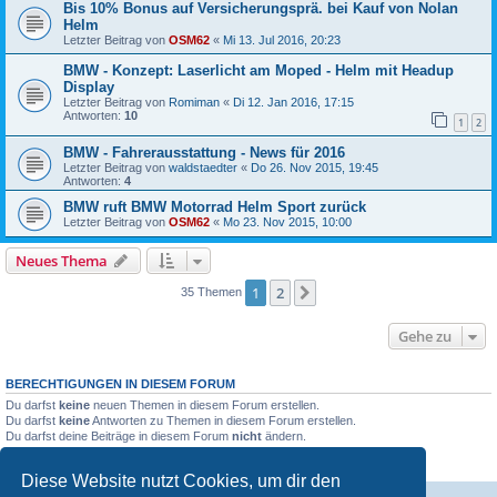
Bis 10% Bonus auf Versicherungsprä. bei Kauf von Nolan
Helm
Letzter Beitrag von
OSM62
«
Mi 13. Jul 2016, 20:23
BMW - Konzept: Laserlicht am Moped - Helm mit Headup
Display
Letzter Beitrag von
Romiman
«
Di 12. Jan 2016, 17:15
Antworten:
10
1
2
BMW - Fahrerausstattung - News für 2016
Letzter Beitrag von
waldstaedter
«
Do 26. Nov 2015, 19:45
Antworten:
4
BMW ruft BMW Motorrad Helm Sport zurück
Letzter Beitrag von
OSM62
«
Mo 23. Nov 2015, 10:00
Neues Thema
1
2
Nächste
35 Themen
Gehe zu
BERECHTIGUNGEN IN DIESEM FORUM
Du darfst
keine
neuen Themen in diesem Forum erstellen.
Du darfst
keine
Antworten zu Themen in diesem Forum erstellen.
Du darfst deine Beiträge in diesem Forum
nicht
ändern.
Du darfst deine Beiträge in diesem Forum
nicht
löschen.
Du darfst
keine
Dateianhänge in diesem Forum erstellen.
Diese Website nutzt Cookies, um dir den