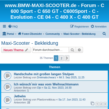
www.BMW-MAXI-SCOOTER.de - Forum - C
600 Sport - C 650 GT - C600Sport - C -
Evolution - CE 04 - C 400 X - C 400 GT
FAQ
Registrieren
Anmelden
S
Portal
Foren-Übersicht
Community
Maxi-Scooter - Bekleidung
u
Maxi-Scooter - Bekleidung
c
Suche
Erweiterte Suche
Neues Thema
h
e
1
2
Nächste
35 Themen
Themen
Handschuhe mit großen langen Stulpen
Letzter Beitrag von
Dreimalschwarz
«
Mi 3. Sep 2025, 11:25
Ich wünsch`mir was vom Weihnachtsmann
Letzter Beitrag von
Ojo
«
Sa 11. Nov 2023, 16:30
Antworten:
1
Jethelm
Letzter Beitrag von
Pfaelzerwildsau
«
Sa 17. Jun 2023, 11:43
Antworten:
22
1
2
3