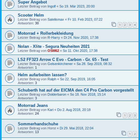
Super Angebot
Letzter Beitrag von
Ingolf
«
So 19. Mär 2023, 20:00
Scooter Helm
Letzter Beitrag von
Satelismax
«
Fr 10. Feb 2023, 07:22
Antworten:
30
1
2
3
4
Motorrad + Rollerbekleidung
Letzter Beitrag von
R-Harry
«
Di 24. Nov 2020, 17:38
Nolan - Xlite - Segura Neuheiten 2021
Letzter Beitrag von
OSM62
«
So 11. Okt 2020, 17:38
LS2 FF323 Arrow C Evo - Carbon - Gr. 65 - Test
Letzter Beitrag von
Gelsenkirchener
«
Sa 28. Sep 2019, 08:32
Antworten:
1
Helm aufarbeiten lassen?
Letzter Beitrag von
Ralph
«
So 22. Sep 2019, 16:05
Antworten:
3
Schuberth hat auf der EICMA den C4 Pro Carbon vorgestellt
Letzter Beitrag von
Dolderbaron
«
So 18. Nov 2018, 15:14
Antworten:
3
Motorrad Jeans
Letzter Beitrag von
Kari
«
Do 2. Aug 2018, 20:18
Antworten:
24
1
2
3
Sommerhandschuhe
Letzter Beitrag von
Horst
«
Di 29. Mai 2018, 22:04
Antworten:
13
1
2