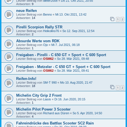
Letzter Beitrag von
dieter2008
«
Do 21. Okt 2021, 20:55
Antworten:
9
neue Reifen
Letzter Beitrag von
Benno
«
Mi 13. Okt 2021, 13:42
Antworten:
14
1
2
Pirelli Scorpion Rally STR
Letzter Beitrag von
Heikolino76
«
So 12. Sep 2021, 12:54
Antworten:
2
Absurde Werte vom RDK
Letzter Beitrag von
Ojo
«
Mi 7. Jul 2021, 06:18
Antworten:
1
Freigaben - Pirelli - C 650 GT + Sport + C 600 Sport
Letzter Beitrag von
OSM62
«
So 28. Mär 2021, 09:48
Freigaben - Metzeler - C 650 GT + Sport + C 600 Sport
Letzter Beitrag von
OSM62
«
So 28. Mär 2021, 09:41
Reifen-Info!
Letzter Beitrag von
SM-T 990
«
Mo 10. Aug 2020, 21:47
Antworten:
18
1
2
Michelin City Grip 2 Front
Letzter Beitrag von
Liasis
«
Di 16. Jun 2020, 20:15
Antworten:
1
Michelin Pilot Power 3 Scooter
Letzter Beitrag von
Richard aus Düren
«
So 5. Apr 2020, 14:50
Antworten:
4
Fahreindrücke des Battlax Scooter SC2 Rain
Letzter Beitrag von
ronne
«
Do 31. Okt 2019, 08:33