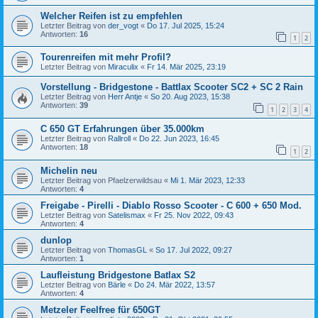
Welcher Reifen ist zu empfehlen
Letzter Beitrag von
der_vogt
«
Do 17. Jul 2025, 15:24
Antworten:
16
1
2
Tourenreifen mit mehr Profil?
Letzter Beitrag von
Miraculix
«
Fr 14. Mär 2025, 23:19
Vorstellung - Bridgestone - Battlax Scooter SC2 + SC 2 Rain
Letzter Beitrag von
Herr Antje
«
So 20. Aug 2023, 15:38
Antworten:
39
1
2
3
4
C 650 GT Erfahrungen über 35.000km
Letzter Beitrag von
Rallroll
«
Do 22. Jun 2023, 16:45
Antworten:
18
1
2
Michelin neu
Letzter Beitrag von
Pfaelzerwildsau
«
Mi 1. Mär 2023, 12:33
Antworten:
4
Freigabe - Pirelli - Diablo Rosso Scooter - C 600 + 650 Mod.
Letzter Beitrag von
Satelismax
«
Fr 25. Nov 2022, 09:43
Antworten:
4
dunlop
Letzter Beitrag von
ThomasGL
«
So 17. Jul 2022, 09:27
Antworten:
1
Laufleistung Bridgestone Batlax S2
Letzter Beitrag von
Bärle
«
Do 24. Mär 2022, 13:57
Antworten:
4
Metzeler Feelfree für 650GT