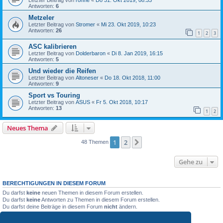
Antworten:
6
Metzeler
Letzter Beitrag von
Stromer
«
Mi 23. Okt 2019, 10:23
Antworten:
26
1
2
3
ASC kalibrieren
Letzter Beitrag von
Dolderbaron
«
Di 8. Jan 2019, 16:15
Antworten:
5
Und wieder die Reifen
Letzter Beitrag von
Altoneser
«
Do 18. Okt 2018, 11:00
Antworten:
9
Sport vs Touring
Letzter Beitrag von
ASUS
«
Fr 5. Okt 2018, 10:17
Antworten:
13
1
2
Neues Thema
1
2
Nächste
48 Themen
Gehe zu
BERECHTIGUNGEN IN DIESEM FORUM
Du darfst
keine
neuen Themen in diesem Forum erstellen.
Du darfst
keine
Antworten zu Themen in diesem Forum erstellen.
Du darfst deine Beiträge in diesem Forum
nicht
ändern.
Du darfst deine Beiträge in diesem Forum
nicht
löschen.
Du darfst
keine
Dateianhänge in diesem Forum erstellen.