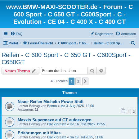
www.BMW-MAXI-SCOOTER.de - Forum - C
600 Sport - C 650 GT - C600Sport - C -
Evolution - CE 04 - C 400 X - C 400 GT
FAQ
Registrieren
Anmelden
S
Portal
Foren-Übersicht
C 600 Sport - C 650 GT - C 650 Sport
Reifen - C 600 Sport - C 650 GT - C600Sport - C650GT
u
Reifen - C 600 Sport - C 650 GT - C600Sport -
c
C650GT
h
Suche
Erweiterte Suche
Neues Thema
e
1
2
Nächste
48 Themen
Themen
Neuer Reifen Michelin Power Shift
Letzter Beitrag von
Benno
«
Mo 3. Aug 2026, 12:06
Antworten:
11
1
2
Maxxis Supermaxx auf GT aufgezogen
Letzter Beitrag von
Blackforest2
«
Do 16. Okt 2025, 19:55
Erfahrungen mit Mitas
Letzter Beitrag von
Blackforest2
«
Sa 19. Jul 2025, 11:06