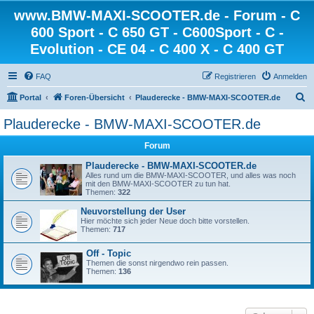
www.BMW-MAXI-SCOOTER.de - Forum - C
600 Sport - C 650 GT - C600Sport - C -
Evolution - CE 04 - C 400 X - C 400 GT
FAQ
Registrieren
Anmelden
S
Portal
Foren-Übersicht
Plauderecke - BMW-MAXI-SCOOTER.de
u
Plauderecke - BMW-MAXI-SCOOTER.de
c
Forum
h
e
Plauderecke - BMW-MAXI-SCOOTER.de
Alles rund um die BMW-MAXI-SCOOTER, und alles was noch
mit den BMW-MAXI-SCOOTER zu tun hat.
Themen:
322
Neuvorstellung der User
Hier möchte sich jeder Neue doch bitte vorstellen.
Themen:
717
Off - Topic
Themen die sonst nirgendwo rein passen.
Themen:
136