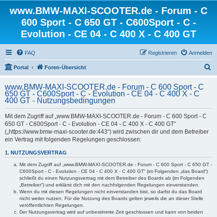
www.BMW-MAXI-SCOOTER.de - Forum - C
600 Sport - C 650 GT - C600Sport - C -
Evolution - CE 04 - C 400 X - C 400 GT
FAQ
Registrieren
Anmelden
S
Portal
Foren-Übersicht
u
www.BMW-MAXI-SCOOTER.de - Forum - C 600 Sport - C
c
650 GT - C600Sport - C - Evolution - CE 04 - C 400 X - C
400 GT - Nutzungsbedingungen
h
e
Mit dem Zugriff auf „www.BMW-MAXI-SCOOTER.de - Forum - C 600 Sport - C
650 GT - C600Sport - C - Evolution - CE 04 - C 400 X - C 400 GT“
(„https://www.bmw-maxi-scooter.de:443“) wird zwischen dir und dem Betreiber
ein Vertrag mit folgenden Regelungen geschlossen:
1. NUTZUNGSVERTRAG
Mit dem Zugriff auf „www.BMW-MAXI-SCOOTER.de - Forum - C 600 Sport - C 650 GT -
C600Sport - C - Evolution - CE 04 - C 400 X - C 400 GT“ (im Folgenden „das Board“)
schließt du einen Nutzungsvertrag mit dem Betreiber des Boards ab (im Folgenden
„Betreiber“) und erklärst dich mit den nachfolgenden Regelungen einverstanden.
Wenn du mit diesen Regelungen nicht einverstanden bist, so darfst du das Board
nicht weiter nutzen. Für die Nutzung des Boards gelten jeweils die an dieser Stelle
veröffentlichten Regelungen.
Der Nutzungsvertrag wird auf unbestimmte Zeit geschlossen und kann von beiden