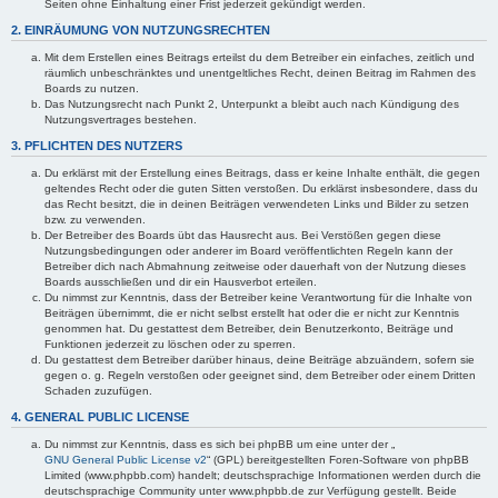
Seiten ohne Einhaltung einer Frist jederzeit gekündigt werden.
2. EINRÄUMUNG VON NUTZUNGSRECHTEN
Mit dem Erstellen eines Beitrags erteilst du dem Betreiber ein einfaches, zeitlich und
räumlich unbeschränktes und unentgeltliches Recht, deinen Beitrag im Rahmen des
Boards zu nutzen.
Das Nutzungsrecht nach Punkt 2, Unterpunkt a bleibt auch nach Kündigung des
Nutzungsvertrages bestehen.
3. PFLICHTEN DES NUTZERS
Du erklärst mit der Erstellung eines Beitrags, dass er keine Inhalte enthält, die gegen
geltendes Recht oder die guten Sitten verstoßen. Du erklärst insbesondere, dass du
das Recht besitzt, die in deinen Beiträgen verwendeten Links und Bilder zu setzen
bzw. zu verwenden.
Der Betreiber des Boards übt das Hausrecht aus. Bei Verstößen gegen diese
Nutzungsbedingungen oder anderer im Board veröffentlichten Regeln kann der
Betreiber dich nach Abmahnung zeitweise oder dauerhaft von der Nutzung dieses
Boards ausschließen und dir ein Hausverbot erteilen.
Du nimmst zur Kenntnis, dass der Betreiber keine Verantwortung für die Inhalte von
Beiträgen übernimmt, die er nicht selbst erstellt hat oder die er nicht zur Kenntnis
genommen hat. Du gestattest dem Betreiber, dein Benutzerkonto, Beiträge und
Funktionen jederzeit zu löschen oder zu sperren.
Du gestattest dem Betreiber darüber hinaus, deine Beiträge abzuändern, sofern sie
gegen o. g. Regeln verstoßen oder geeignet sind, dem Betreiber oder einem Dritten
Schaden zuzufügen.
4. GENERAL PUBLIC LICENSE
Du nimmst zur Kenntnis, dass es sich bei phpBB um eine unter der „
GNU General Public License v2
“ (GPL) bereitgestellten Foren-Software von phpBB
Limited (www.phpbb.com) handelt; deutschsprachige Informationen werden durch die
deutschsprachige Community unter www.phpbb.de zur Verfügung gestellt. Beide