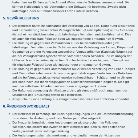
haben keinen Einfluss auf die Art und Weise, wie die Software verwendet wird. Sie
können insbesondere die Verwendung der Software für bestimmte Zwecke nicht
untersagen oder auf Inhalte fremder Foren Einfluss nehmen.
5. GEWÄHRLEISTUNG
Der Betreiber haftet mit Ausnahme der Verletzung von Leben, Körper und Gesundheit
und der Verletzung wesentlicher Vertragspflichten (Kardinalpflichten) nur für Schäden,
die auf ein vorsätzliches oder grob fahrlässiges Verhalten zurückzuführen sind. Dies
gilt auch für mittelbare Folgeschäden wie insbesondere entgangenen Gewinn.
Die Haftung ist gegenüber Verbrauchern außer bei vorsätzlichem oder grob
fahrlässigem Verhalten oder bei Schäden aus der Verletzung von Leben, Körper und
Gesundheit und der Verletzung wesentlicher Vertragspflichten (Kardinalpflichten) auf
die bei Vertragsschluss typischerweise vorhersehbaren Schäden und im übrigen der
Höhe nach auf die vertragstypischen Durchschnittsschäden begrenzt. Dies gilt auch
für mittelbare Folgeschäden wie insbesondere entgangenen Gewinn.
Die Haftung ist gegenüber Unternehmern außer bei der Verletzung von Leben, Körper
und Gesundheit oder vorsätzlichem oder grob fahrlässigem Verhalten des Betreibers
auf die bei Vertragsschluss typischerweise vorhersehbaren Schäden und im Übrigen
der Höhe nach auf die vertragstypischen Durchschnittsschäden begrenzt. Dies gilt
auch für mittelbare Schäden, insbesondere entgangenen Gewinn.
Die Haftungsbegrenzung der Absätze a bis c gilt sinngemäß auch zugunsten der
Mitarbeiter und Erfüllungsgehilfen des Betreibers.
Ansprüche für eine Haftung aus zwingendem nationalem Recht bleiben unberührt.
6. ÄNDERUNGSVORBEHALT
Der Betreiber ist berechtigt, die Nutzungsbedingungen und die Datenschutzerklärung
zu ändern. Die Änderung wird dem Nutzer per E-Mail mitgeteilt.
Der Nutzer ist berechtigt, den Änderungen zu widersprechen. Im Falle des
Widerspruchs erlischt das zwischen dem Betreiber und dem Nutzer bestehende
Vertragsverhältnis mit sofortiger Wirkung.
Die Änderungen gelten als anerkannt und verbindlich, wenn der Nutzer den