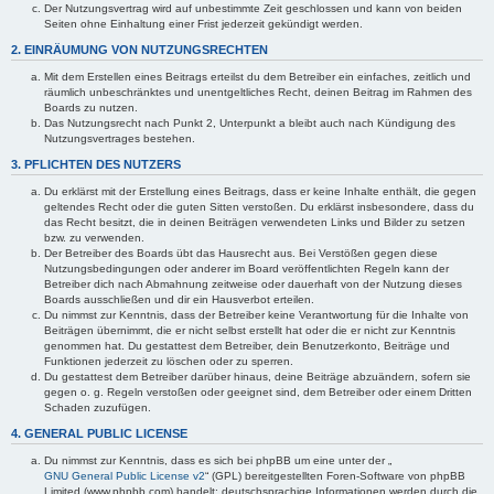
Der Nutzungsvertrag wird auf unbestimmte Zeit geschlossen und kann von beiden
Seiten ohne Einhaltung einer Frist jederzeit gekündigt werden.
2. EINRÄUMUNG VON NUTZUNGSRECHTEN
Mit dem Erstellen eines Beitrags erteilst du dem Betreiber ein einfaches, zeitlich und
räumlich unbeschränktes und unentgeltliches Recht, deinen Beitrag im Rahmen des
Boards zu nutzen.
Das Nutzungsrecht nach Punkt 2, Unterpunkt a bleibt auch nach Kündigung des
Nutzungsvertrages bestehen.
3. PFLICHTEN DES NUTZERS
Du erklärst mit der Erstellung eines Beitrags, dass er keine Inhalte enthält, die gegen
geltendes Recht oder die guten Sitten verstoßen. Du erklärst insbesondere, dass du
das Recht besitzt, die in deinen Beiträgen verwendeten Links und Bilder zu setzen
bzw. zu verwenden.
Der Betreiber des Boards übt das Hausrecht aus. Bei Verstößen gegen diese
Nutzungsbedingungen oder anderer im Board veröffentlichten Regeln kann der
Betreiber dich nach Abmahnung zeitweise oder dauerhaft von der Nutzung dieses
Boards ausschließen und dir ein Hausverbot erteilen.
Du nimmst zur Kenntnis, dass der Betreiber keine Verantwortung für die Inhalte von
Beiträgen übernimmt, die er nicht selbst erstellt hat oder die er nicht zur Kenntnis
genommen hat. Du gestattest dem Betreiber, dein Benutzerkonto, Beiträge und
Funktionen jederzeit zu löschen oder zu sperren.
Du gestattest dem Betreiber darüber hinaus, deine Beiträge abzuändern, sofern sie
gegen o. g. Regeln verstoßen oder geeignet sind, dem Betreiber oder einem Dritten
Schaden zuzufügen.
4. GENERAL PUBLIC LICENSE
Du nimmst zur Kenntnis, dass es sich bei phpBB um eine unter der „
GNU General Public License v2
“ (GPL) bereitgestellten Foren-Software von phpBB
Limited (www.phpbb.com) handelt; deutschsprachige Informationen werden durch die