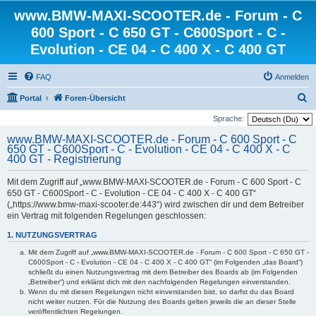
www.BMW-MAXI-SCOOTER.de - Forum - C
600 Sport - C 650 GT - C600Sport - C -
Evolution - CE 04 - C 400 X - C 400 GT
FAQ
Anmelden
S
Portal
Foren-Übersicht
u
Sprache:
c
www.BMW-MAXI-SCOOTER.de - Forum - C 600 Sport - C
650 GT - C600Sport - C - Evolution - CE 04 - C 400 X - C
h
400 GT - Registrierung
e
Mit dem Zugriff auf „www.BMW-MAXI-SCOOTER.de - Forum - C 600 Sport - C
650 GT - C600Sport - C - Evolution - CE 04 - C 400 X - C 400 GT“
(„https://www.bmw-maxi-scooter.de:443“) wird zwischen dir und dem Betreiber
ein Vertrag mit folgenden Regelungen geschlossen:
1. NUTZUNGSVERTRAG
Mit dem Zugriff auf „www.BMW-MAXI-SCOOTER.de - Forum - C 600 Sport - C 650 GT -
C600Sport - C - Evolution - CE 04 - C 400 X - C 400 GT“ (im Folgenden „das Board“)
schließt du einen Nutzungsvertrag mit dem Betreiber des Boards ab (im Folgenden
„Betreiber“) und erklärst dich mit den nachfolgenden Regelungen einverstanden.
Wenn du mit diesen Regelungen nicht einverstanden bist, so darfst du das Board
nicht weiter nutzen. Für die Nutzung des Boards gelten jeweils die an dieser Stelle
veröffentlichten Regelungen.