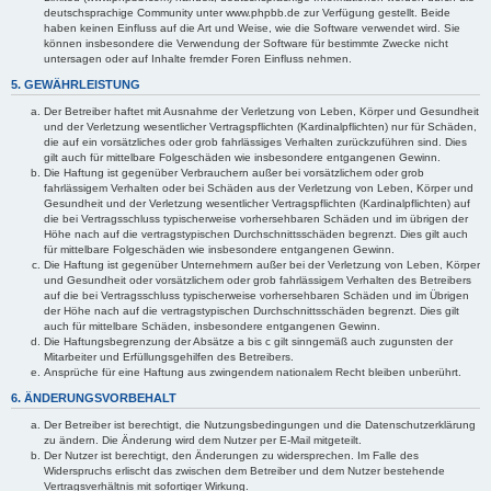
deutschsprachige Community unter www.phpbb.de zur Verfügung gestellt. Beide
haben keinen Einfluss auf die Art und Weise, wie die Software verwendet wird. Sie
können insbesondere die Verwendung der Software für bestimmte Zwecke nicht
untersagen oder auf Inhalte fremder Foren Einfluss nehmen.
5. GEWÄHRLEISTUNG
Der Betreiber haftet mit Ausnahme der Verletzung von Leben, Körper und Gesundheit
und der Verletzung wesentlicher Vertragspflichten (Kardinalpflichten) nur für Schäden,
die auf ein vorsätzliches oder grob fahrlässiges Verhalten zurückzuführen sind. Dies
gilt auch für mittelbare Folgeschäden wie insbesondere entgangenen Gewinn.
Die Haftung ist gegenüber Verbrauchern außer bei vorsätzlichem oder grob
fahrlässigem Verhalten oder bei Schäden aus der Verletzung von Leben, Körper und
Gesundheit und der Verletzung wesentlicher Vertragspflichten (Kardinalpflichten) auf
die bei Vertragsschluss typischerweise vorhersehbaren Schäden und im übrigen der
Höhe nach auf die vertragstypischen Durchschnittsschäden begrenzt. Dies gilt auch
für mittelbare Folgeschäden wie insbesondere entgangenen Gewinn.
Die Haftung ist gegenüber Unternehmern außer bei der Verletzung von Leben, Körper
und Gesundheit oder vorsätzlichem oder grob fahrlässigem Verhalten des Betreibers
auf die bei Vertragsschluss typischerweise vorhersehbaren Schäden und im Übrigen
der Höhe nach auf die vertragstypischen Durchschnittsschäden begrenzt. Dies gilt
auch für mittelbare Schäden, insbesondere entgangenen Gewinn.
Die Haftungsbegrenzung der Absätze a bis c gilt sinngemäß auch zugunsten der
Mitarbeiter und Erfüllungsgehilfen des Betreibers.
Ansprüche für eine Haftung aus zwingendem nationalem Recht bleiben unberührt.
6. ÄNDERUNGSVORBEHALT
Der Betreiber ist berechtigt, die Nutzungsbedingungen und die Datenschutzerklärung
zu ändern. Die Änderung wird dem Nutzer per E-Mail mitgeteilt.
Der Nutzer ist berechtigt, den Änderungen zu widersprechen. Im Falle des
Widerspruchs erlischt das zwischen dem Betreiber und dem Nutzer bestehende
Vertragsverhältnis mit sofortiger Wirkung.