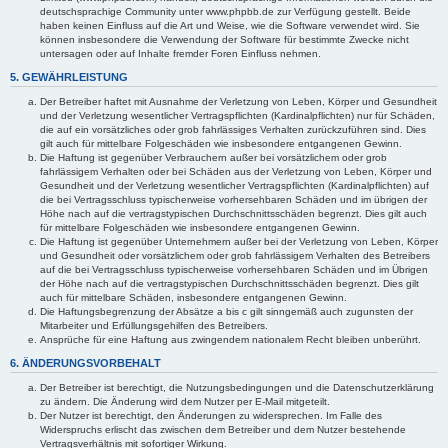
deutschsprachige Community unter www.phpbb.de zur Verfügung gestellt. Beide
haben keinen Einfluss auf die Art und Weise, wie die Software verwendet wird. Sie
können insbesondere die Verwendung der Software für bestimmte Zwecke nicht
untersagen oder auf Inhalte fremder Foren Einfluss nehmen.
5. GEWÄHRLEISTUNG
Der Betreiber haftet mit Ausnahme der Verletzung von Leben, Körper und Gesundheit
und der Verletzung wesentlicher Vertragspflichten (Kardinalpflichten) nur für Schäden,
die auf ein vorsätzliches oder grob fahrlässiges Verhalten zurückzuführen sind. Dies
gilt auch für mittelbare Folgeschäden wie insbesondere entgangenen Gewinn.
Die Haftung ist gegenüber Verbrauchern außer bei vorsätzlichem oder grob
fahrlässigem Verhalten oder bei Schäden aus der Verletzung von Leben, Körper und
Gesundheit und der Verletzung wesentlicher Vertragspflichten (Kardinalpflichten) auf
die bei Vertragsschluss typischerweise vorhersehbaren Schäden und im übrigen der
Höhe nach auf die vertragstypischen Durchschnittsschäden begrenzt. Dies gilt auch
für mittelbare Folgeschäden wie insbesondere entgangenen Gewinn.
Die Haftung ist gegenüber Unternehmern außer bei der Verletzung von Leben, Körper
und Gesundheit oder vorsätzlichem oder grob fahrlässigem Verhalten des Betreibers
auf die bei Vertragsschluss typischerweise vorhersehbaren Schäden und im Übrigen
der Höhe nach auf die vertragstypischen Durchschnittsschäden begrenzt. Dies gilt
auch für mittelbare Schäden, insbesondere entgangenen Gewinn.
Die Haftungsbegrenzung der Absätze a bis c gilt sinngemäß auch zugunsten der
Mitarbeiter und Erfüllungsgehilfen des Betreibers.
Ansprüche für eine Haftung aus zwingendem nationalem Recht bleiben unberührt.
6. ÄNDERUNGSVORBEHALT
Der Betreiber ist berechtigt, die Nutzungsbedingungen und die Datenschutzerklärung
zu ändern. Die Änderung wird dem Nutzer per E-Mail mitgeteilt.
Der Nutzer ist berechtigt, den Änderungen zu widersprechen. Im Falle des
Widerspruchs erlischt das zwischen dem Betreiber und dem Nutzer bestehende
Vertragsverhältnis mit sofortiger Wirkung.