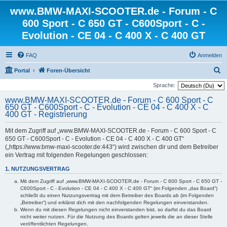
www.BMW-MAXI-SCOOTER.de - Forum - C
600 Sport - C 650 GT - C600Sport - C -
Evolution - CE 04 - C 400 X - C 400 GT
FAQ
Anmelden
S
Portal
Foren-Übersicht
u
Sprache:
c
www.BMW-MAXI-SCOOTER.de - Forum - C 600 Sport - C
650 GT - C600Sport - C - Evolution - CE 04 - C 400 X - C
h
400 GT - Registrierung
e
Mit dem Zugriff auf „www.BMW-MAXI-SCOOTER.de - Forum - C 600 Sport - C
650 GT - C600Sport - C - Evolution - CE 04 - C 400 X - C 400 GT“
(„https://www.bmw-maxi-scooter.de:443“) wird zwischen dir und dem Betreiber
ein Vertrag mit folgenden Regelungen geschlossen:
1. NUTZUNGSVERTRAG
Mit dem Zugriff auf „www.BMW-MAXI-SCOOTER.de - Forum - C 600 Sport - C 650 GT -
C600Sport - C - Evolution - CE 04 - C 400 X - C 400 GT“ (im Folgenden „das Board“)
schließt du einen Nutzungsvertrag mit dem Betreiber des Boards ab (im Folgenden
„Betreiber“) und erklärst dich mit den nachfolgenden Regelungen einverstanden.
Wenn du mit diesen Regelungen nicht einverstanden bist, so darfst du das Board
nicht weiter nutzen. Für die Nutzung des Boards gelten jeweils die an dieser Stelle
veröffentlichten Regelungen.