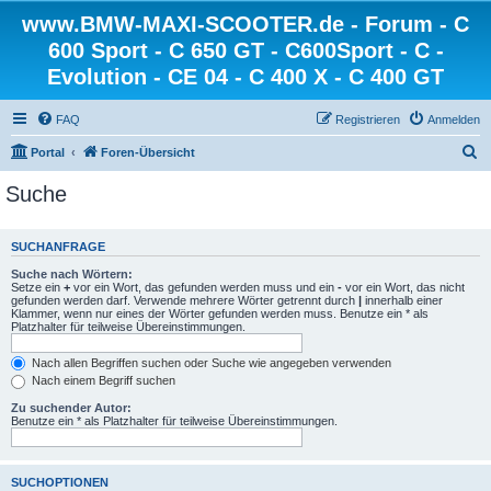
www.BMW-MAXI-SCOOTER.de - Forum - C
600 Sport - C 650 GT - C600Sport - C -
Evolution - CE 04 - C 400 X - C 400 GT
FAQ
Registrieren
Anmelden
S
Portal
Foren-Übersicht
u
Suche
c
h
SUCHANFRAGE
e
Suche nach Wörtern:
Setze ein
+
vor ein Wort, das gefunden werden muss und ein
-
vor ein Wort, das nicht
gefunden werden darf. Verwende mehrere Wörter getrennt durch
|
innerhalb einer
Klammer, wenn nur eines der Wörter gefunden werden muss. Benutze ein * als
Platzhalter für teilweise Übereinstimmungen.
Nach allen Begriffen suchen oder Suche wie angegeben verwenden
Nach einem Begriff suchen
Zu suchender Autor:
Benutze ein * als Platzhalter für teilweise Übereinstimmungen.
SUCHOPTIONEN