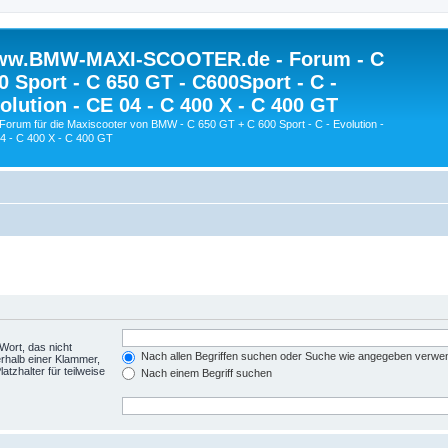
w.BMW-MAXI-SCOOTER.de - Forum - C
0 Sport - C 650 GT - C600Sport - C -
olution - CE 04 - C 400 X - C 400 GT
Forum für die Maxiscooter von BMW - C 650 GT + C 600 Sport - C - Evolution -
4 - C 400 X - C 400 GT
Wort, das nicht
Nach allen Begriffen suchen oder Suche wie angegeben verwe
rhalb einer Klammer,
tzhalter für teilweise
Nach einem Begriff suchen