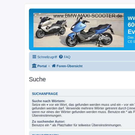
ww
60
Ev
Das 
CE 0
Schnellzugriff
FAQ
Portal
Foren-Übersicht
Suche
SUCHANFRAGE
Suche nach Wörtern:
Setze ein
+
vor ein Wort, das gefunden werden muss und ein
-
vor ein 
gefunden werden darf. Verwende mehrere Wörter getrennt durch
|
inne
wenn nur eines der Wörter gefunden werden muss. Benutze ein * als Pla
Übereinstimmungen.
Zu suchender Autor:
Benutze ein * als Platzhalter für teilweise Übereinstimmungen.