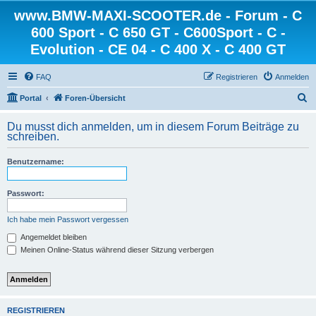
www.BMW-MAXI-SCOOTER.de - Forum - C
600 Sport - C 650 GT - C600Sport - C -
Evolution - CE 04 - C 400 X - C 400 GT
FAQ
Registrieren
Anmelden
S
Portal
Foren-Übersicht
u
Du musst dich anmelden, um in diesem Forum Beiträge zu
c
schreiben.
h
Benutzername:
e
Passwort:
Ich habe mein Passwort vergessen
Angemeldet bleiben
Meinen Online-Status während dieser Sitzung verbergen
REGISTRIEREN