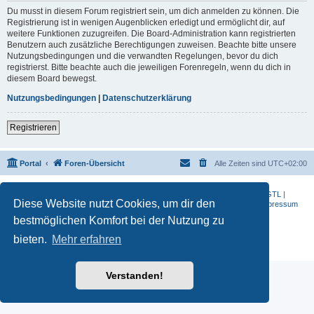
Du musst in diesem Forum registriert sein, um dich anmelden zu können. Die
Registrierung ist in wenigen Augenblicken erledigt und ermöglicht dir, auf
weitere Funktionen zuzugreifen. Die Board-Administration kann registrierten
Benutzern auch zusätzliche Berechtigungen zuweisen. Beachte bitte unsere
Nutzungsbedingungen und die verwandten Regelungen, bevor du dich
registrierst. Bitte beachte auch die jeweiligen Forenregeln, wenn du dich in
diesem Board bewegst.
Nutzungsbedingungen
|
Datenschutzerklärung
Registrieren
Portal
Foren-Übersicht
Alle Zeiten sind
UTC+02:00
BMW-Motorrad-Bilder
|
K 1200 S
|
K 1300 GT
|
K 1600 GT
|
K 1600 GTL
|
Diese Website nutzt Cookies, um dir den
S 1000 RR
|
G 650 X
|
R1200ST
|
F 800 R
|
Datenschutzerklärung
|
Impressum
bestmöglichen Komfort bei der Nutzung zu
Powered by
phpBB
® Forum Software © phpBB Limited
Deutsche Übersetzung durch
phpBB.de
bieten.
Mehr erfahren
Datenschutz
|
Nutzungsbedingungen
Verstanden!