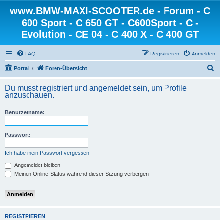
www.BMW-MAXI-SCOOTER.de - Forum - C
600 Sport - C 650 GT - C600Sport - C -
Evolution - CE 04 - C 400 X - C 400 GT
FAQ
Registrieren
Anmelden
S
Portal
Foren-Übersicht
u
Du musst registriert und angemeldet sein, um Profile
c
anzuschauen.
h
Benutzername:
e
Passwort:
Ich habe mein Passwort vergessen
Angemeldet bleiben
Meinen Online-Status während dieser Sitzung verbergen
REGISTRIEREN