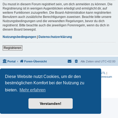
Du musst in diesem Forum registriert sein, um dich anmelden zu können. Die
Registrierung ist in wenigen Augenblicken erledigt und ermöglicht dir, auf
weitere Funktionen zuzugreifen. Die Board-Administration kann registrierten
Benutzern auch zusätzliche Berechtigungen zuweisen. Beachte bitte unsere
Nutzungsbedingungen und die verwandten Regelungen, bevor du dich
registrierst. Bitte beachte auch die jeweiligen Forenregeln, wenn du dich in
diesem Board bewegst.
Nutzungsbedingungen
|
Datenschutzerklärung
Registrieren
Portal
Foren-Übersicht
Alle Zeiten sind
UTC+02:00
BMW-Motorrad-Bilder
|
K 1200 S
|
K 1300 GT
|
K 1600 GT
|
K 1600 GTL
|
Diese Website nutzt Cookies, um dir den
S 1000 RR
|
G 650 X
|
R1200ST
|
F 800 R
|
Datenschutzerklärung
|
Impressum
bestmöglichen Komfort bei der Nutzung zu
Powered by
phpBB
® Forum Software © phpBB Limited
Deutsche Übersetzung durch
phpBB.de
bieten.
Mehr erfahren
Datenschutz
|
Nutzungsbedingungen
Verstanden!