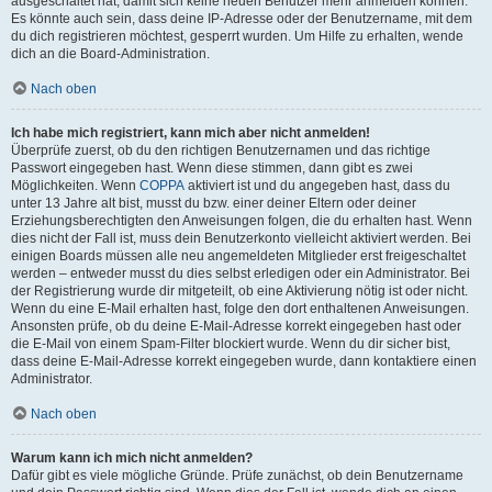
ausgeschaltet hat, damit sich keine neuen Benutzer mehr anmelden können.
Es könnte auch sein, dass deine IP-Adresse oder der Benutzername, mit dem
du dich registrieren möchtest, gesperrt wurden. Um Hilfe zu erhalten, wende
dich an die Board-Administration.
Nach oben
Ich habe mich registriert, kann mich aber nicht anmelden!
Überprüfe zuerst, ob du den richtigen Benutzernamen und das richtige
Passwort eingegeben hast. Wenn diese stimmen, dann gibt es zwei
Möglichkeiten. Wenn
COPPA
aktiviert ist und du angegeben hast, dass du
unter 13 Jahre alt bist, musst du bzw. einer deiner Eltern oder deiner
Erziehungsberechtigten den Anweisungen folgen, die du erhalten hast. Wenn
dies nicht der Fall ist, muss dein Benutzerkonto vielleicht aktiviert werden. Bei
einigen Boards müssen alle neu angemeldeten Mitglieder erst freigeschaltet
werden – entweder musst du dies selbst erledigen oder ein Administrator. Bei
der Registrierung wurde dir mitgeteilt, ob eine Aktivierung nötig ist oder nicht.
Wenn du eine E-Mail erhalten hast, folge den dort enthaltenen Anweisungen.
Ansonsten prüfe, ob du deine E-Mail-Adresse korrekt eingegeben hast oder
die E-Mail von einem Spam-Filter blockiert wurde. Wenn du dir sicher bist,
dass deine E-Mail-Adresse korrekt eingegeben wurde, dann kontaktiere einen
Administrator.
Nach oben
Warum kann ich mich nicht anmelden?
Dafür gibt es viele mögliche Gründe. Prüfe zunächst, ob dein Benutzername