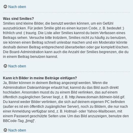
Nach oben
Was sind Smilies?
Smilies sind kleine Bilder, die benutzt werden können, um ein Gefühl
auszudrücken. Für jeden Smilie gibt es einen kurzen Code, z. B. bedeutet :)
fröhlich und :( traurig. Die Liste aller Smilies kannst du beim Verfassen eines
Beitrags sehen. Versuche bitte trotzdem, Smilies nicht zu häufig zu benutzen,
sie können einen Beitrag schnell unlesbar machen und ein Moderator könnte
deshalb deinen Beitrag entsprechend überarbeiten oder gar komplett löschen.
Die Board-Administration kann auch die Anzahl der Smilies begrenzen, die du
in einem Beitrag benutzen kannst.
Nach oben
Kann ich Bilder in meine Beiträge einfügen?
Ja, Bilder können in deinem Beitrag angezeigt werden. Wenn die
Administration Dateianhänge erlaubt hat, kannst du das Bild auch direkt
hochladen. Ansonsten musst du zu einem Bild verlinken, das auf einem
öffentlich zugänglichen Server liegt, z. B. http://www.domain.tld/mein-bild.gif.
Du kannst weder Bilder verlinken, die sich auf deinem eigenen PC befinden
(außer es ist ein öffentlich zugänglicher Server), noch zu Bildern, die nur nach
einer Anmeldung verfügbar sind, z. B. Hotmail- oder Yahoo-Mailboxen, mit
einem Passwort geschützte Seiten usw. Um das Bild anzuzeigen, benutze den
BBCode-Tag „[img]“.
Nach oben