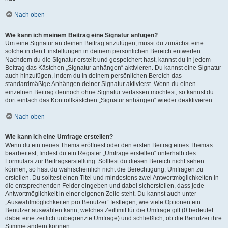
Nach oben
Wie kann ich meinem Beitrag eine Signatur anfügen?
Um eine Signatur an deinen Beitrag anzufügen, musst du zunächst eine
solche in den Einstellungen in deinem persönlichen Bereich entwerfen.
Nachdem du die Signatur erstellt und gespeichert hast, kannst du in jedem
Beitrag das Kästchen „Signatur anhängen“ aktivieren. Du kannst eine Signatur
auch hinzufügen, indem du in deinem persönlichen Bereich das
standardmäßige Anhängen deiner Signatur aktivierst. Wenn du einen
einzelnen Beitrag dennoch ohne Signatur verfassen möchtest, so kannst du
dort einfach das Kontrollkästchen „Signatur anhängen“ wieder deaktivieren.
Nach oben
Wie kann ich eine Umfrage erstellen?
Wenn du ein neues Thema eröffnest oder den ersten Beitrag eines Themas
bearbeitest, findest du ein Register „Umfrage erstellen“ unterhalb des
Formulars zur Beitragserstellung. Solltest du diesen Bereich nicht sehen
können, so hast du wahrscheinlich nicht die Berechtigung, Umfragen zu
erstellen. Du solltest einen Titel und mindestens zwei Antwortmöglichkeiten in
die entsprechenden Felder eingeben und dabei sicherstellen, dass jede
Antwortmöglichkeit in einer eigenen Zeile steht. Du kannst auch unter
„Auswahlmöglichkeiten pro Benutzer“ festlegen, wie viele Optionen ein
Benutzer auswählen kann, welches Zeitlimit für die Umfrage gilt (0 bedeutet
dabei eine zeitlich unbegrenzte Umfrage) und schließlich, ob die Benutzer ihre
Stimme ändern können.