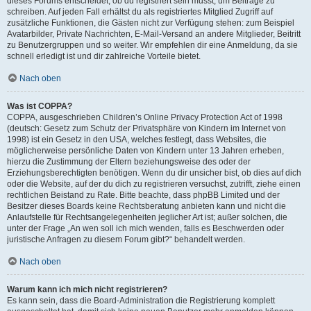
dieses Forums entscheidet, ob du registriert sein musst, um Beiträge zu
schreiben. Auf jeden Fall erhältst du als registriertes Mitglied Zugriff auf
zusätzliche Funktionen, die Gästen nicht zur Verfügung stehen: zum Beispiel
Avatarbilder, Private Nachrichten, E-Mail-Versand an andere Mitglieder, Beitritt
zu Benutzergruppen und so weiter. Wir empfehlen dir eine Anmeldung, da sie
schnell erledigt ist und dir zahlreiche Vorteile bietet.
Nach oben
Was ist COPPA?
COPPA, ausgeschrieben Children’s Online Privacy Protection Act of 1998
(deutsch: Gesetz zum Schutz der Privatsphäre von Kindern im Internet von
1998) ist ein Gesetz in den USA, welches festlegt, dass Websites, die
möglicherweise persönliche Daten von Kindern unter 13 Jahren erheben,
hierzu die Zustimmung der Eltern beziehungsweise des oder der
Erziehungsberechtigten benötigen. Wenn du dir unsicher bist, ob dies auf dich
oder die Website, auf der du dich zu registrieren versuchst, zutrifft, ziehe einen
rechtlichen Beistand zu Rate. Bitte beachte, dass phpBB Limited und der
Besitzer dieses Boards keine Rechtsberatung anbieten kann und nicht die
Anlaufstelle für Rechtsangelegenheiten jeglicher Art ist; außer solchen, die
unter der Frage „An wen soll ich mich wenden, falls es Beschwerden oder
juristische Anfragen zu diesem Forum gibt?“ behandelt werden.
Nach oben
Warum kann ich mich nicht registrieren?
Es kann sein, dass die Board-Administration die Registrierung komplett