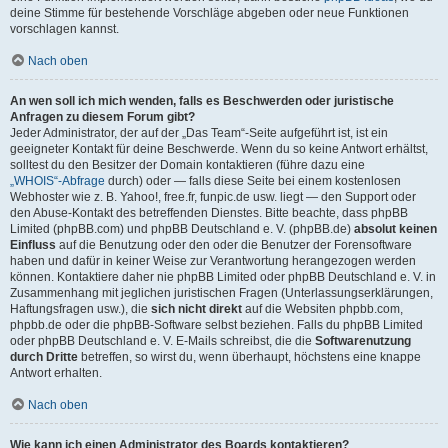
deine Stimme für bestehende Vorschläge abgeben oder neue Funktionen
vorschlagen kannst.
Nach oben
An wen soll ich mich wenden, falls es Beschwerden oder juristische
Anfragen zu diesem Forum gibt?
Jeder Administrator, der auf der „Das Team“-Seite aufgeführt ist, ist ein
geeigneter Kontakt für deine Beschwerde. Wenn du so keine Antwort erhältst,
solltest du den Besitzer der Domain kontaktieren (führe dazu eine
„WHOIS“-Abfrage
durch) oder — falls diese Seite bei einem kostenlosen
Webhoster wie z. B. Yahoo!, free.fr, funpic.de usw. liegt — den Support oder
den Abuse-Kontakt des betreffenden Dienstes. Bitte beachte, dass phpBB
Limited (phpBB.com) und phpBB Deutschland e. V. (phpBB.de)
absolut keinen
Einfluss
auf die Benutzung oder den oder die Benutzer der Forensoftware
haben und dafür in keiner Weise zur Verantwortung herangezogen werden
können. Kontaktiere daher nie phpBB Limited oder phpBB Deutschland e. V. in
Zusammenhang mit jeglichen juristischen Fragen (Unterlassungserklärungen,
Haftungsfragen usw.), die
sich nicht direkt
auf die Websiten phpbb.com,
phpbb.de oder die phpBB-Software selbst beziehen. Falls du phpBB Limited
oder phpBB Deutschland e. V. E-Mails schreibst, die die
Softwarenutzung
durch Dritte
betreffen, so wirst du, wenn überhaupt, höchstens eine knappe
Antwort erhalten.
Nach oben
Wie kann ich einen Administrator des Boards kontaktieren?