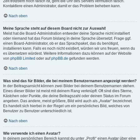
Zeit trotzdem noch falsch ist, geht die Uhr des Servers vermutlich falsch.
Kontaktiere einen Administrator, damit er das Problem beheben kann.
Nach oben
Meine Sprache steht auf diesem Board nicht zur Auswahl!
Meist hat die Board-Administration entweder deine Sprache nicht installiert
oder niemand hat das Forum bislang in deine Sprache übersetzt. Frage ggf.
einen Board-Administrator, ob er das Sprachpaket, das du benötigst,
installieren kann. Falls es noch nicht existiert, würden wir uns freuen, wenn du
es übersetzen würdest. Weitere Informationen dazu können auf der Website
von
phpBB Limited
oder auf
phpBB.de
gefunden werden.
Nach oben
Was sind das für Bilder, die bei meinem Benutzernamen angezeigt werden?
In der Beitragsansicht können zwei Bilder bei deinem Benutzernamen stehen.
Eines dieser Bilder ist meist mit deinem Rang verknüpft: Oft sind dies Sterne,
Kästchen oder Punkte, die deine Beitragszahl oder deinen Status im Forum
angeben. Das andere, meist größere, Bild wird auch als „Avatar“ bezeichnet.
Es handelt sich hierbei in der Regel um ein persönliches Bild, welches von
Benutzer zu Benutzer unterschiedlich ist.
Nach oben
Wie verwende ich einen Avatar?
In deinem persönlichen Bereich kannst du unter „Profil“ einen Avatar über eine