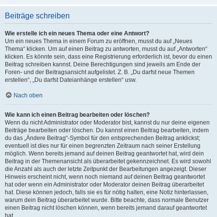
Beiträge schreiben
Wie erstelle ich ein neues Thema oder eine Antwort?
Um ein neues Thema in einem Forum zu eröffnen, musst du auf „Neues
Thema“ klicken. Um auf einen Beitrag zu antworten, musst du auf „Antworten“
klicken. Es könnte sein, dass eine Registrierung erforderlich ist, bevor du einen
Beitrag schreiben kannst. Deine Berechtigungen sind jeweils am Ende der
Foren- und der Beitragsansicht aufgelistet. Z. B. „Du darfst neue Themen
erstellen“, „Du darfst Dateianhänge erstellen“ usw.
Nach oben
Wie kann ich einen Beitrag bearbeiten oder löschen?
Wenn du nicht Administrator oder Moderator bist, kannst du nur deine eigenen
Beiträge bearbeiten oder löschen. Du kannst einen Beitrag bearbeiten, indem
du das „Ändere Beitrag“-Symbol für den entsprechenden Beitrag anklickst;
eventuell ist dies nur für einen begrenzten Zeitraum nach seiner Erstellung
möglich. Wenn bereits jemand auf deinen Beitrag geantwortet hat, wird dein
Beitrag in der Themenansicht als überarbeitet gekennzeichnet. Es wird sowohl
die Anzahl als auch der letzte Zeitpunkt der Bearbeitungen angezeigt. Dieser
Hinweis erscheint nicht, wenn noch niemand auf deinen Beitrag geantwortet
hat oder wenn ein Administrator oder Moderator deinen Beitrag überarbeitet
hat. Diese können jedoch, falls sie es für nötig halten, eine Notiz hinterlassen,
warum dein Beitrag überarbeitet wurde. Bitte beachte, dass normale Benutzer
einen Beitrag nicht löschen können, wenn bereits jemand darauf geantwortet
hat.