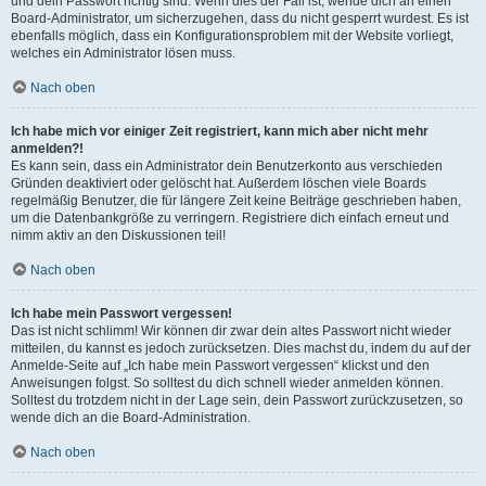
und dein Passwort richtig sind. Wenn dies der Fall ist, wende dich an einen
Board-Administrator, um sicherzugehen, dass du nicht gesperrt wurdest. Es ist
ebenfalls möglich, dass ein Konfigurationsproblem mit der Website vorliegt,
welches ein Administrator lösen muss.
Nach oben
Ich habe mich vor einiger Zeit registriert, kann mich aber nicht mehr
anmelden?!
Es kann sein, dass ein Administrator dein Benutzerkonto aus verschieden
Gründen deaktiviert oder gelöscht hat. Außerdem löschen viele Boards
regelmäßig Benutzer, die für längere Zeit keine Beiträge geschrieben haben,
um die Datenbankgröße zu verringern. Registriere dich einfach erneut und
nimm aktiv an den Diskussionen teil!
Nach oben
Ich habe mein Passwort vergessen!
Das ist nicht schlimm! Wir können dir zwar dein altes Passwort nicht wieder
mitteilen, du kannst es jedoch zurücksetzen. Dies machst du, indem du auf der
Anmelde-Seite auf „Ich habe mein Passwort vergessen“ klickst und den
Anweisungen folgst. So solltest du dich schnell wieder anmelden können.
Solltest du trotzdem nicht in der Lage sein, dein Passwort zurückzusetzen, so
wende dich an die Board-Administration.
Nach oben